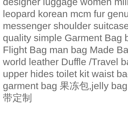
designer
luggage
women
mil
leopard
korean
mcm
fur
genu
messenger
shoulder
suitcas
quality
simple
Garment Bag
Flight Bag
man bag
Made Ba
world leather
Duffle /Travel 
upper
hides
toilet kit
waist b
garment bag
果冻包,jelly bag
带定制