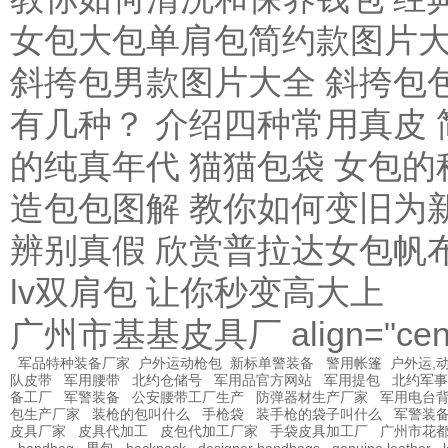
女包大包单肩包简约款图片大
斜挎包男款图片大全 斜挎包
有几种？ 介绍四种常用真皮
的纯真年代
猫猫包袋 女包的
造包包图解 教你如何变旧为
辨别真假
欣赏普拉达女包帆
lv双肩包 让你秒变高大上
广州市基基皮具厂 align="cent
军品特种装备厂家
户外运动枪包
新标单警装备
警用帐篷
户外运,
队皮带
军用腰带
北约仓储号
军用品官方网站
军用提包
北约军事
备工厂
军警装备
公安腰带工厂生产
防弹器材生产厂家
军用电台
包生产厂家
装枪的包叫什么
手枪袋
装手枪的袋子叫什么
军警装
皮具厂家
皮具代加工
皮包代加工厂家
手袋皮具加工厂
广州市花