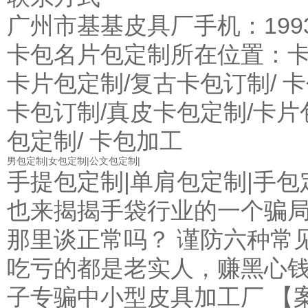
广州市基基皮具厂手机：19936
卡包名片包定制
所在位置：
卡片包定制/复古卡包订制/ 卡
卡包订制/真皮卡包定制/卡片
包定制/ 卡包加工
男包定制
|
女包定制
|
公文包定制
|
手提包定制|
单肩包定制
|
手包
也来揭揭手袋行业的一个骗局
那里谈正常吗？
谨防六种常
吃亏的都是老实人，赚黑心
子专骗中小型皮具加工厂
【