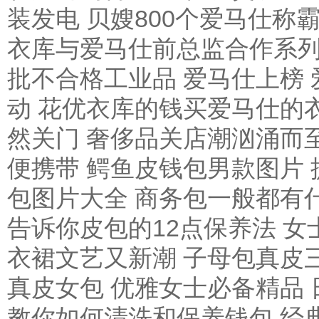
装发电
贝嫂800个爱马仕称
衣库与爱马仕前总监合作系
批不合格工业品 爱马仕上榜
动
花优衣库的钱买爱马仕的衣
然关门 奢侈品关店潮汹涌而
便携带
鳄鱼皮钱包男款图片 
包图片大全 商务包一般都有
告诉你皮包的12点保养法
女
衣裙文艺又新潮
子母包真皮
真皮女包 优雅女士必备精品
教你如何清洗和保养钱包
经