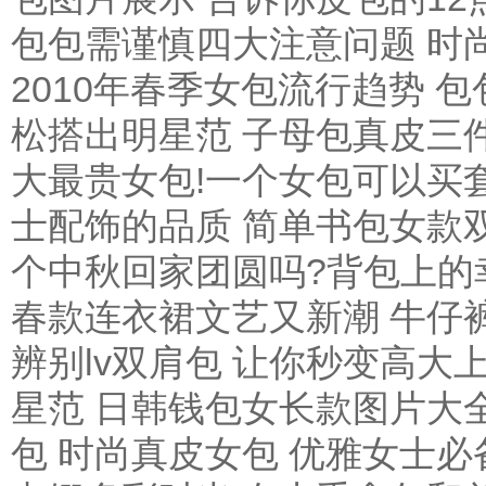
包包需谨慎四大注意问题
时
2010年春季女包流行趋势 
松搭出明星范
子母包真皮三
大最贵女包!一个女包可以买
士配饰的品质
简单书包女款
个中秋回家团圆吗?背包上的
春款连衣裙文艺又新潮
牛仔
辨别lv双肩包 让你秒变高大
星范
日韩钱包女长款图片大
包
时尚真皮女包 优雅女士必