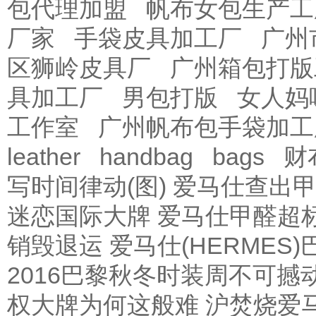
包代理加盟
帆布女包生产工
厂家
手袋皮具加工厂
广州
区狮岭皮具厂
广州箱包打版
具加工厂
男包打版
女人妈
工作室
广州帆布包手袋加工
leather
handbag
bags
财
写时间律动(图)
爱马仕查出甲
迷恋国际大牌 爱马仕甲醛超
销毁退运
爱马仕(HERMES
2016巴黎秋冬时装周不可撼
权大牌为何这般难
沪焚烧爱马