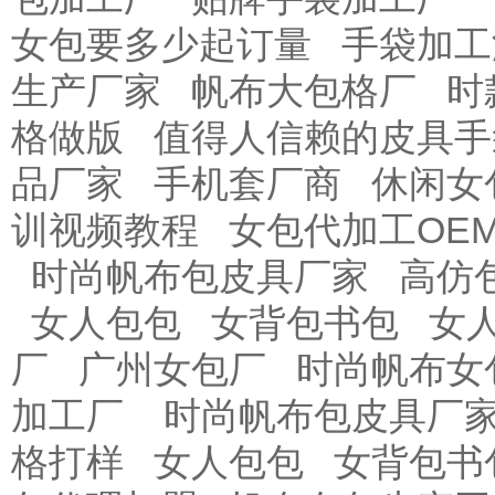
女包要多少起订量
手袋加工
生产厂家
帆布大包格厂
时
格做版
值得人信赖的皮具手
品厂家
手机套厂商
休闲女
训视频教程
女包代加工OE
时尚帆布包皮具厂家
高仿
女人包包
女背包书包
女
厂
广州女包厂
时尚帆布女
加工厂
时尚帆布包皮具厂
格打样
女人包包
女背包书