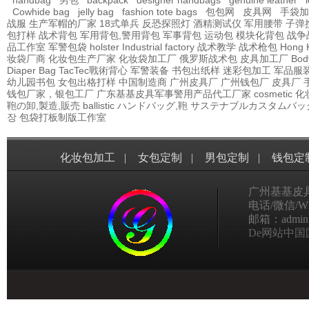
handbag
男包
backpack
designer handbags
genuine leather
Cowhide bag
jelly bag
fashion tote bags
包包网
皮具网
手袋加
战服
生产军帽的厂家
18式单兵
反恐探照灯
酒精测试仪
军用腰带
子弹
包打样
战术背包
军用背包,警用背包
军事背包
运动包
模块化背包
战争
品工作室
军警包袋
holster Industrial factory
战术教学
战术枪包 Hong 
妆袋厂商
化妆包生产厂家
化妆袋加工厂
俄罗斯战术包
皮具加工厂
Bod
Diaper Bag
TacTec戰術背心
军警装备
书包出纸样
迷彩包加工
军品服
幼儿园书包
女包出格打样
中国制造商
广州皮具厂
广州钱包厂
皮具厂
钱包厂家，银包工厂
广东基基皮具军事警用产品代工厂家
cosmetic
鞄の卸,製造,販売
ballistic
ハンドバッグ,鞄
サステナブルカスタムバッ
장
包袋打板制版工作室
化妆包加工
|
女包定制
|
男包定制
|
钱包定
广州基基皮
电话/微信/Wha
邮箱：admin@g
De网站中国国