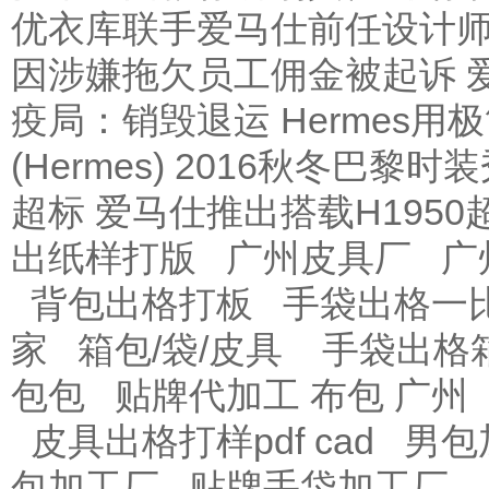
优衣库联手爱马仕前任设计
因涉嫌拖欠员工佣金被起诉
疫局：销毁退运
Hermes
(Hermes) 2016秋冬巴黎时
超标
爱马仕推出搭载H1950超薄
出纸样打版
广州皮具厂
广
背包出格打板
手袋出格一
家
箱包/袋/皮具
手袋出格
包包
贴牌代加工 布包 广州
皮具出格打样pdf cad
男包
包加工厂
贴牌手袋加工厂