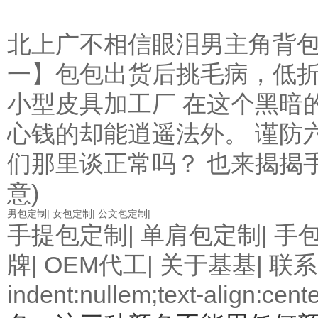
北上广不相信眼泪男主角背
一】包包出货后挑毛病，低
小型皮具加工厂
在这个黑暗
心钱的却能逍遥法外。
谨防
们那里谈正常吗？
也来揭揭
意)
男包定制
|
女包定制
|
公文包定制
|
手提包定制|
单肩包定制
|
手
牌
|
OEM代工
|
关于基基
|
联系
indent:nullem;text-align:cent