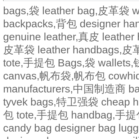
bags,袋
leather bag,皮革袋
w
backpacks,背包
designer 
genuine leather,真皮
leath
皮革袋
leather handbags
tote,手提包
Bags,袋
wallets
canvas,帆布袋,帆布包
cowh
manufacturers,中国制造商
b
tyvek bags,特卫强袋
cheap
包
tote,手提包
handbag,手
candy bag
designer bag
lugg