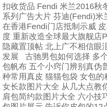
扣收货品
Fendi 米兰201
系列广告大片
芬迪(Fendi
在香港Fendi门店抵制示威 
度 重新改造全球最大旗舰店Pala
隐藏置顶帖
北上广不相信眼
发展
古驰男包如何选择 多
包帆布 五个小窍门辨别真伪
种常用真皮
猫猫包袋 女包的
女长款图片大全 从几大点教
肩包简约款图片大全 六小技
包图片展示 告诉你皮包的12