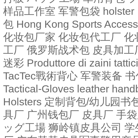
样品工作室
军警包袋
holster 
包 Hong Kong
Sports Access
化妆包厂家
化妆包代工厂
化
工厂
俄罗斯战术包
皮具加工
迷彩
Produttore di zaini tattic
TacTec戰術背心
军警装备
书
Tactical-Gloves
leather
hand
Holsters
定制背包/幼儿园书
具厂
广州钱包厂
皮具厂
手袋
ッグ工場
狮岭镇皮具公司
学