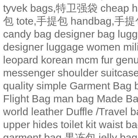
tyvek bags,特卫强袋
cheap
包
tote,手提包
handbag,手
candy bag
designer bag
lugg
designer
luggage
women
mil
leopard
korean
mcm
fur
genu
messenger
shoulder
suitcas
quality
simple
Garment Bag
Flight Bag
man bag
Made Ba
world leather
Duffle /Travel 
upper
hides
toilet kit
waist b
garment bag
果冻包,jelly bag