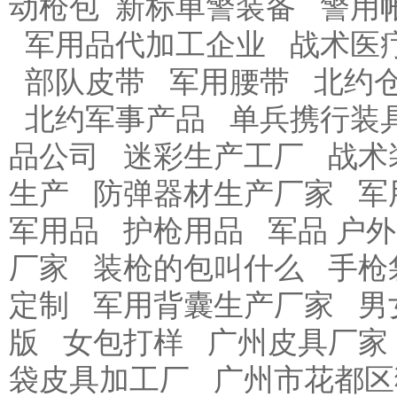
动枪包
新标单警装备
警用
军用品代加工企业
战术医
部队皮带
军用腰带
北约
北约军事产品
单兵携行装
品公司
迷彩生产工厂
战术
生产
防弹器材生产厂家
军
军用品
护枪用品
军品 户外
厂家
装枪的包叫什么
手枪
定制
军用背囊生产厂家
男
版
女包打样
广州皮具厂家
袋皮具加工厂
广州市花都区