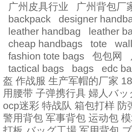
广州皮具行业
广州背包厂
backpack
designer handb
leather handbag
leather b
cheap handbags
tote
wal
fashion tote bags
包包网
tactical bags
bags
edc b
盔
作战服
生产军帽的厂家
1
用腰带
子弹携行具
婦人バッ
ocp迷彩
特战队
箱包打样
防
警用背包
军事背包
运动包
模
打板
バッグ工場
军用背包