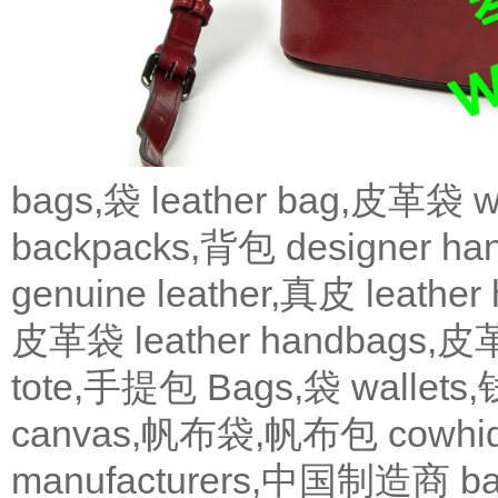
bags,袋
leather bag,皮革袋
w
backpacks,背包
designer 
genuine leather,真皮
leath
皮革袋
leather handbags
tote,手提包
Bags,袋
wallets
canvas,帆布袋,帆布包
cowh
manufacturers,中国制造商
b