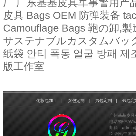
厂
广东基基皮具军事警用产
皮具
Bags OEM
防弹装备
tac
Camouflage Bags
鞄の卸,製
サステナブルカスタムバッ
纸袋
안티 폭동 얼굴 방패 제
版工作室
化妆包加工
|
女包定制
|
男包定制
|
钱包定
广州基基皮具
电话/微信/What
邮箱：admin@gg
De网站中国国家