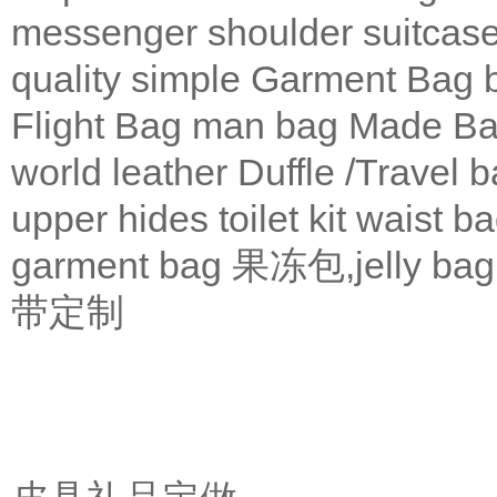
messenger
shoulder
suitcas
quality
simple
Garment Bag
Flight Bag
man bag
Made Ba
world leather
Duffle /Travel 
upper
hides
toilet kit
waist b
garment bag
果冻包,jelly bag
带定制