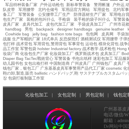
军品特种装备厂家
户外运动枪包
新标单警装备
警用帐篷
户外运,
队皮带
军用腰带
北约仓储号
军用品官方网站
军用提包
北约军事
备工厂
军警装备
公安腰带工厂生产
防弹器材生产厂家
军用电台
包生产厂家
装枪的包叫什么
手枪袋
装手枪的袋子叫什么
军警装
皮具厂家
皮具代加工
皮包代加工厂家
手袋皮具加工厂
广州市花
handbag
男包
backpack
designer handbags
genuine leather
Cowhide bag
jelly bag
fashion tote bags
包包网
皮具网
手袋加
战服
生产军帽的厂家
18式单兵
反恐探照灯
酒精测试仪
军用腰带
子弹
包打样
战术背包
军用背包,警用背包
军事背包
运动包
模块化背包
战争
品工作室
军警包袋
holster Industrial factory
战术教学
战术枪包 Hong 
妆袋厂商
化妆包生产厂家
化妆袋加工厂
俄罗斯战术包
皮具加工厂
Bod
Diaper Bag
TacTec戰術背心
军警装备
书包出纸样
迷彩包加工
军品服
幼儿园书包
女包出格打样
中国制造商
广州皮具厂
广州钱包厂
皮具厂
钱包厂家，银包工厂
广东基基皮具军事警用产品代工厂家
cosmetic
鞄の卸,製造,販売
ballistic
ハンドバッグ,鞄
サステナブルカスタムバッ
장
包袋打板制版工作室
化妆包加工
|
女包定制
|
男包定制
|
钱包定
广州基基皮
电话/微信/Wha
邮箱：admin@g
De网站中国国