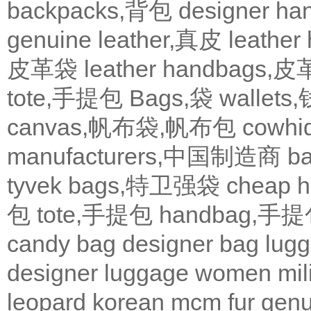
backpacks,背包
designer 
genuine leather,真皮
leath
皮革袋
leather handbags
tote,手提包
Bags,袋
wallets
canvas,帆布袋,帆布包
cowh
manufacturers,中国制造商
b
tyvek bags,特卫强袋
cheap
包
tote,手提包
handbag,手
candy bag
designer bag
lugg
designer
luggage
women
mil
leopard
korean
mcm
fur
genu