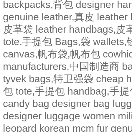
backpacks,背包
designer 
genuine leather,真皮
leath
皮革袋
leather handbags
tote,手提包
Bags,袋
wallets
canvas,帆布袋,帆布包
cowh
manufacturers,中国制造商
b
tyvek bags,特卫强袋
cheap
包
tote,手提包
handbag,手
candy bag
designer bag
lugg
designer
luggage
women
mil
leopard
korean
mcm
fur
genu