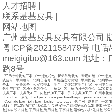
人才招聘 |
联系基基皮具 |
网站地图
广州基基皮具皮具有限公司 
粤ICP备2021158479号 电话
meigigibo@163.co
路8号
军品特种装备厂家
户外运动枪包
新标单警装备
警用帐篷
户外运,
队皮带
军用腰带
北约仓储号
军用品官方网站
军用提包
北约军事
备工厂
军警装备
公安腰带工厂生产
防弹器材生产厂家
军用电台
包生产厂家
装枪的包叫什么
手枪袋
装手枪的袋子叫什么
军警装
皮具厂家
皮具代加工
皮包代加工厂家
手袋皮具加工厂
广州市花
handbag
男包
backpack
designer handbags
genuine leather
Cowhide bag
jelly bag
fashion tote bags
包包网
皮具网
手袋加
战服
生产军帽的厂家
18式单兵
反恐探照灯
酒精测试仪
军用腰带
子弹
包打样
战术背包
军用背包,警用背包
军事背包
运动包
模块化背包
战争