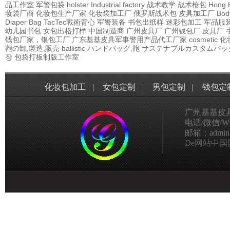
品工作室
军警包袋
holster Industrial factory
战术教学
战术枪包 Hong 
妆袋厂商
化妆包生产厂家
化妆袋加工厂
俄罗斯战术包
皮具加工厂
Bod
Diaper Bag
TacTec戰術背心
军警装备
书包出纸样
迷彩包加工
军品服
幼儿园书包
女包出格打样
中国制造商
广州皮具厂
广州钱包厂
皮具厂
钱包厂家，银包工厂
广东基基皮具军事警用产品代工厂家
cosmetic
鞄の卸,製造,販売
ballistic
ハンドバッグ,鞄
サステナブルカスタムバッ
장
包袋打板制版工作室
化妆包加工
|
女包定制
|
男包定制
|
钱包定
广州基基皮
电话/微信/Wha
邮箱：admin@g
De网站中国国