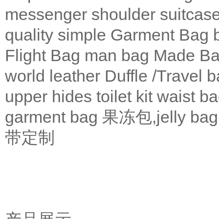
messenger
shoulder
suitcas
quality
simple
Garment Bag
Flight Bag
man bag
Made Ba
world leather
Duffle /Travel 
upper
hides
toilet kit
waist b
garment bag
果冻包,jelly bag
带定制