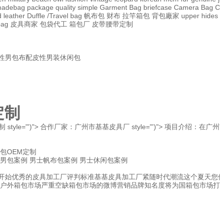
adebag
package
quality
simple
Garment Bag
briefcase
Camera Bag
C
 leather
Duffle /Travel bag
帆布包
财布
拉竿箱包
背包廠家
upper
hides
bag
皮具商家
包袋代工
箱包厂
皮带腰带定制
性男包
布配皮性男装休闲包
定制
制 style="')"> 合作厂家：广州市基基皮具厂 style="')"> 项目介绍：
包OEM定制
男包案例
男士帆布包案例
男士休闲包案例
开始
优秀的皮具加工厂评判标准
基基皮具加工厂紧随时代潮流
这个夏天您
户外箱包市场严重空缺
箱包市场的微博营销
品牌知名度将为国箱包市场打