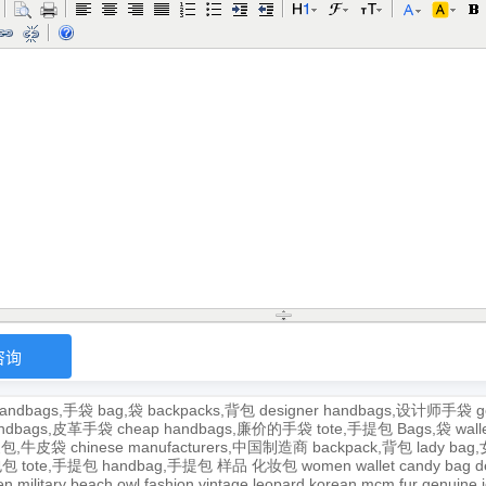
andbags,手袋
bag,袋
backpacks,背包
designer handbags,设计师手袋
g
handbags,皮革手袋
cheap handbags,廉价的手袋
tote,手提包
Bags,袋
wal
牛皮包,牛皮袋
chinese manufacturers,中国制造商
backpack,背包
lady ba
,包包
tote,手提包
handbag,手提包
样品
化妆包
women wallet
candy bag
d
en
military
beach
owl
fashion
vintage
leopard
korean
mcm
fur
genuine