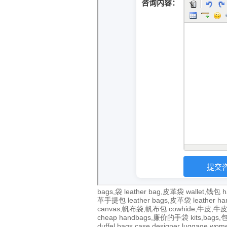
bags,袋
leather bag,皮革袋
wallet,钱包
h
革手提包
leather bags,皮革袋
leather 
canvas,帆布袋,帆布包
cowhide,牛皮,
cheap handbags,廉价的手袋
kits,bags
duffel bags
case
designer
luggage
wom