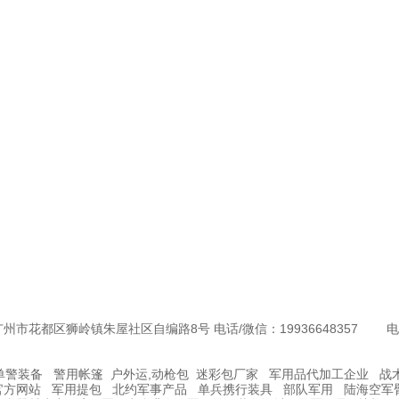
狮岭镇朱屋社区自编路8号 电话/微信：19936648357 电子邮箱：
单警装备
警用帐篷
户外运,动枪包
迷彩包厂家
军用品代加工企业
战
官方网站
军用提包
北约军事产品
单兵携行装具
部队军用
陆海空军