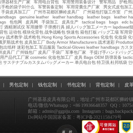
防弹器材生产厂家
军用电台背包
军用警用装备设计
警军用品
护枪用
装手枪的袋子叫什么
军警装备定制
军用背囊生产厂家
男女式皮包加工
手袋皮具加工厂
广州市花都区狮岭皮具厂
广州箱包打版工作室
广州
handbags
genuine leather
leather handbag
leather bags
leather h
bags
包包网
皮具网
手袋加工
皮具生产
tactical bags
bags
edc b
灯
酒精测试仪
军用腰带
子弹携行具
婦人バッグ加工メーカー
lapdswa
背包
运动包
模块化背包
战争战略包
快速包
箱包打板
バッグ工場
军用背
ory
战术教学
战术枪包 Hong Kong
Sports Accessories
化妆包
化妆袋
化
俄罗斯战术包
皮具加工厂
Body Armor Manufacturers
战术迷彩
Produttore
包出纸样
迷彩包加工
军品服装
Tactical-Gloves
leather
handbags
カスタ
州皮具厂
广州钱包厂
皮具厂
手袋厂
军事包厂家
手提げ手ハンドバッグ
用产品代工厂家
cosmetic 化妆包加工厂
皮具
Bags OEM
防弹装备
tactic
鞄
サステナブルカスタムバッグメーカー
单兵电台包
特卫强,杜邦纸袋
안
|
男包定制
|
钱包定制
|
书包定制
|
背包定制
|
皮
广州基基皮具有限公司，地址:广州市花都区狮岭镇
电话/微信/Whatsapp：+86 19936648357 QQ：10754
邮箱：admin@ggpiju.com Instagram：bags.backpack
De网站中国国家备案：粤ICP备2021158479号