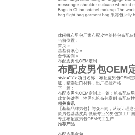
messenger
shoulder
suitcase
wheeled
m
Bags in China
satchel
makeup
The world
bag
flight bag
garment bag
果冻包,jelly 
休闲帆布男包厂家
布配皮性斜挎包
布配皮
当前位置：
首页 »
基基资讯心 »
合作案例 »
布配皮男包OEM定制
布配皮男包OEM
style="')"> 项目名称：布配皮男包OEM定
证，精选进口材料，出厂把控严格
下一篇：
布配皮男包OEM定制上一篇：
帆布配皮男
此文关键字：
性男包帆布包案例
布配皮性
相关资讯
【基基品牌男包】与众不同，从设计理念
款男包
基基皮具 做最专业的男包加工厂
国
专注布配皮男包OEM代工生产
推荐产品
布配皮手拿包