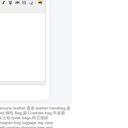
enuine leather,真皮
leather handbag,皮
lets,钱包
Bag,袋
Cowhide bag,牛皮袋
g,女士包
tyvek bags,特卫强袋
esigner bag
luggage tag
case
jelly
women
shipping
free
real