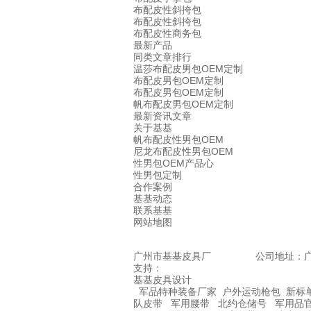
布配皮性斜挎包
布配皮性斜挎包
布配皮性商务包
最新产品
同类文章排行
温莎布配皮男包OEM定制
布配皮男包OEM定制
布配皮男包OEM定制
帆布配皮男包OEM定制
最新资讯文章
关于基基
帆布配皮性男包OEM
尼龙布配皮性男包OEM
性男包OEM产品心
性男包定制
合作案例
基基动态
联系基基
网站地图
广州市基基皮具厂 公司地址：广州市花都区
支持：
基基皮具设计
军品特种装备厂家
户外运动枪包
新标
队皮带
军用腰带
北约仓储号
军用品