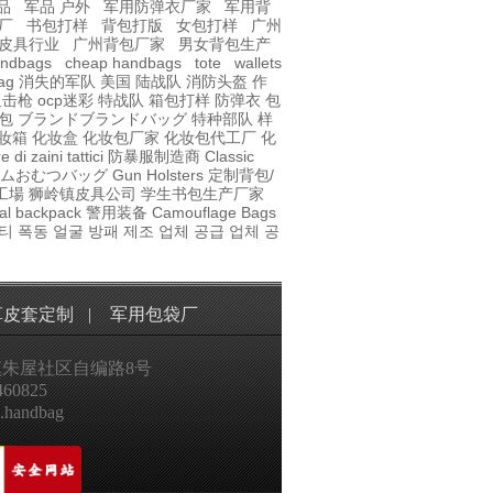
品
军品 户外
军用防弹衣厂家
军用背
厂
书包打样
背包打版
女包打样
广州
皮具行业
广州背包厂家
男女背包生产
andbags
cheap handbags
tote
wallets
ag
消失的军队
美国 陆战队
消防头盔
作
t狙击枪
ocp迷彩
特战队
箱包打样
防弹衣
包
包
ブランドブランドバッグ
特种部队
样
妆箱
化妆盒
化妆包厂家
化妆包代工厂
化
 di zaini tattici
防暴服制造商
Classic
ムおむつバッグ
Gun Holsters
定制背包/
工場
狮岭镇皮具公司
学生书包生产厂家
al
backpack
警用装备
Camouflage Bags
티 폭동 얼굴 방패 제조 업체 공급 업체 공
革皮套定制
|
军用包袋厂
朱屋社区自编路8号
60825
.handbag