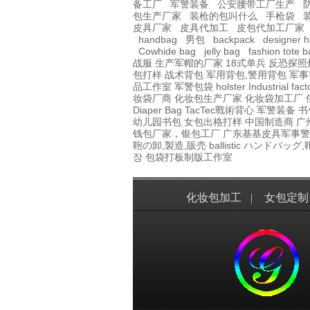
备工厂
军警装备
公安腰带工厂生产
包生产厂家
装枪的包叫什么
手枪袋
皮具厂家
皮具代加工
皮包代加工厂家
handbag
男包
backpack
designer 
Cowhide bag
jelly bag
fashion tote 
战服
生产军帽的厂家
18式单兵
反恐探照
包打样
战术背包
军用背包,警用背包
军事
品工作室
军警包袋
holster Industrial fact
妆袋厂商
化妆包生产厂家
化妆袋加工厂
Diaper Bag
TacTec戰術背心
军警装备
书
幼儿园书包
女包出格打样
中国制造商
广
钱包厂家，银包工厂
广东基基皮具军事警
鞄の卸,製造,販売
ballistic
ハンドバッグ,
장
包袋打板制版工作室
化妆包加工
|
女包定制