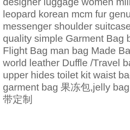
designer
luggage
women
mil
leopard
korean
mcm
fur
genu
messenger
shoulder
suitcas
quality
simple
Garment Bag
Flight Bag
man bag
Made Ba
world leather
Duffle /Travel 
upper
hides
toilet kit
waist b
garment bag
果冻包,jelly bag
带定制