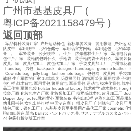
广州市基基皮具厂
(
粤ICP备2021158479号 )
返回顶部
军品特种装备厂家
户外运动枪包
新标单警装备
警用帐篷
户外运,
队皮带
军用腰带
北约仓储号
军用品官方网站
军用提包
北约军事
备工厂
军警装备
公安腰带工厂生产
防弹器材生产厂家
军用电台
包生产厂家
装枪的包叫什么
手枪袋
装手枪的袋子叫什么
军警装
皮具厂家
皮具代加工
皮包代加工厂家
手袋皮具加工厂
广州市花
handbag
男包
backpack
designer handbags
genuine leather
Cowhide bag
jelly bag
fashion tote bags
包包网
皮具网
手袋加
战服
生产军帽的厂家
18式单兵
反恐探照灯
酒精测试仪
军用腰带
子弹
包打样
战术背包
军用背包,警用背包
军事背包
运动包
模块化背包
战争
品工作室
军警包袋
holster Industrial factory
战术教学
战术枪包 Hong 
妆袋厂商
化妆包生产厂家
化妆袋加工厂
俄罗斯战术包
皮具加工厂
Bod
Diaper Bag
TacTec戰術背心
军警装备
书包出纸样
迷彩包加工
军品服
幼儿园书包
女包出格打样
中国制造商
广州皮具厂
广州钱包厂
皮具厂
钱包厂家，银包工厂
广东基基皮具军事警用产品代工厂家
cosmetic
鞄の卸,製造,販売
ballistic
ハンドバッグ,鞄
サステナブルカスタムバッ
장
包袋打板制版工作室