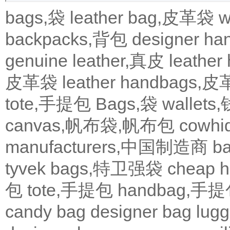
bags,袋
leather bag,皮革袋
w
backpacks,背包
designer 
genuine leather,真皮
leath
皮革袋
leather handbags
tote,手提包
Bags,袋
wallets
canvas,帆布袋,帆布包
cowh
manufacturers,中国制造商
b
tyvek bags,特卫强袋
cheap
包
tote,手提包
handbag,手
candy bag
designer bag
lugg