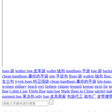
bags,袋
leather bag,皮革袋
wallet,钱包
handbags,手袋
bag,袋
back
cheap handbags,廉价的手袋
tote,手提包
Bags,袋
wallets,钱包
Bag
女士包
tyvek bags,特卫强袋
cheap handbags,廉价的手袋
kits,ba
women
military
beach
owl
fashion
vintage
leopard
korean
mcm
fur
g
Bag
Cabin Case
Flight Bag
man bag
Made Bags in China
satchel
ma
garment bag
果冻包,jelly bag
皮具商家
包袋代工
箱包厂
皮带腰