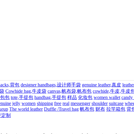
packs,背包
designer handbags,设计师手袋
genuine leather,真皮
leat
,袋
Cowhide bag,牛皮袋
canvas,帆布袋,帆布包
cowhide,牛皮,牛
gs,包包
tote,手提包
handbag,手提包
样品
化妆包
women wallet
candy
enuine
jelly
women
shipping
free
real
messenger
shoulder
suitcase
whee
keup
The world leather
Duffle /Travel bag
帆布包
财布
拉竿箱包
背
带定制