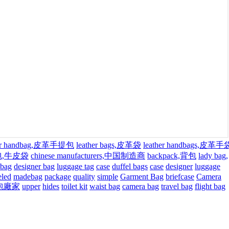
her handbag,皮革手提包
leather bags,皮革袋
leather handbags,皮革手
皮包,牛皮袋
chinese manufacturers,中国制造商
backpack,背包
lady bag,
 bag
designer bag
luggage tag
case
duffel bags
case
designer
luggage
led
madebag
package
quality
simple
Garment Bag
briefcase
Camera
包廠家
upper
hides
toilet kit
waist bag
camera bag
travel bag
flight bag