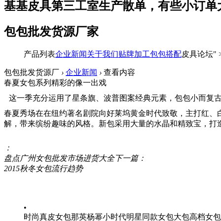
基基皮具第三工室生产散单，有些小订单
包包批发货源厂家
产品列表
企业新闻
关于我们
贴牌加工
包包搭配
皮具论坛"
包包批发货源厂
›
企业新闻
›
查看内容
春夏女包系列精彩的像一出戏
这一季充分运用了星条旗、波普图案经典元素，包包小而复
春夏秀场在在纽约著名剧院向好莱坞黄金时代致敬，主打红、
解，带来缤纷趣味的风格。新包采用大量的水晶和精致宝，打
：
盘点广州女包批发市场进货大全
下一篇：
2015秋冬女包流行趋势
•
时尚真皮女包那英杨幂小时代明星同款女包大包高档女包定