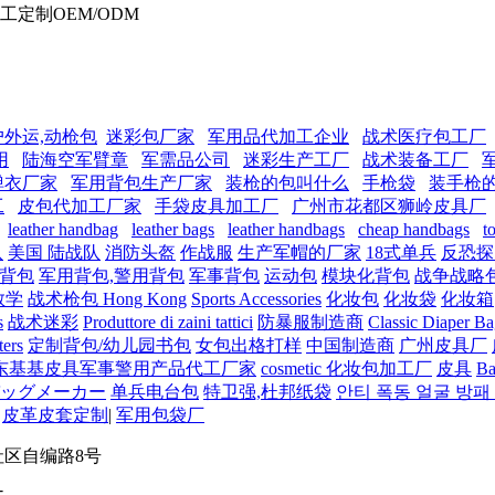
定制OEM/ODM
户外运,动枪包
迷彩包厂家
军用品代加工企业
战术医疗包工厂
用
陆海空军臂章
军需品公司
迷彩生产工厂
战术装备工厂
弹衣厂家
军用背包生产厂家
装枪的包叫什么
手枪袋
装手枪
工
皮包代加工厂家
手袋皮具加工厂
广州市花都区狮岭皮具厂
leather handbag
leather bags
leather handbags
cheap handbags
t
队
美国 陆战队
消防头盔
作战服
生产军帽的厂家
18式单兵
反恐探
背包
军用背包,警用背包
军事背包
运动包
模块化背包
战争战略
教学
战术枪包 Hong Kong
Sports Accessories
化妆包
化妆袋
化妆箱
s
战术迷彩
Produttore di zaini tattici
防暴服制造商
Classic Diaper B
ers
定制背包/幼儿园书包
女包出格打样
中国制造商
广州皮具厂
东基基皮具军事警用产品代工厂家
cosmetic 化妆包加工厂
皮具
B
ッグメーカー
单兵电台包
特卫强,杜邦纸袋
안티 폭동 얼굴 방패
|
皮革皮套定制
|
军用包袋厂
区自编路8号