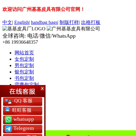
欢迎访问广州基基皮具有限公司官网！
中文
|
English
|
handbag
bags
|
制版打样
|
出格打板
全球咨询: 电话
/
微信
/
WhatsApp
+86 19936648357
网站首页
女包定制
男包定制
银包定制
书包定制
背囊包定制
军用包袋厂
保护套定制
QQ 客服
皮具礼品
常见问题
旺旺客服
工厂简介
whatsapp
Telegrem