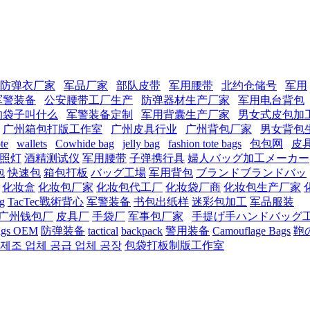
防弹衣厂家
军品厂家
部队皮带
军用腰带
北约仓储号
军用
军警装备
公安腰带工厂生产
防弹器材生产厂家
军用电台背包
的袋子叫什么
军警装备定制
军用背囊生产厂家
男女式皮包加
广州箱包打版工作室
广州皮具行业
广州背包厂家
男女背包
ote
wallets
Cowhide bag
jelly bag
fashion tote bags
包包网
皮
照灯
酒精测试仪
军用腰带
子弹携行具
婦人バッグ加工メーカー
包
快速包
箱包打板
バッグ工場
军用背包
ブランドブランドバッ
化妆盒
化妆包厂家
化妆包代工厂
化妆袋厂商
化妆包生产厂家
ag
TacTec戰術背心
军警装备
书包出纸样
迷彩包加工
军品服装
广州钱包厂
皮具厂
手袋厂
军事包厂家
手提げ手ハンドバッグ
ags OEM
防弹装备
tactical
backpack
警用装备
Camouflage Bags
鞄
 제조 업체 공급 업체 공장
包袋打板制版工作室