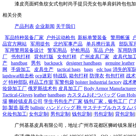
漆皮亮面鳄鱼纹女式包时尚手提贝壳女包单肩斜跨包包加工
相关分类
产品列表
企业新闻
关于我们
军品特种装备厂家
户外运动枪包
新标单警装备
警用帐篷
品官方网站
军用提包
北约军事产品
单兵携行装具
部队军
军用警用装备设计
警军用品
护枪用品
军品 户外
军用防
厂
书包打样
背包打版
女包打样
广州皮具厂家
皮具代加
产
handbag
男包
backpack
designer handbags
genuine leather
网
手袋加工
皮具生产
tactical bags
bags
edc bag
消失的军
lapdswat狙击枪
ocp迷彩
特战队
箱包打样
防弹衣
包包打样
战术
グ
特种部队
样品工作室
军警包袋
holster Industrial factory
战术
妆袋加工厂
俄罗斯战术包
皮具加工厂
Body Armor Manufacturer
Tactical-Gloves
leather
handbags
カスタムおむつバッグ
Gun Holst
場
狮岭镇皮具公司
学生书包生产厂家
钱包厂家，银包工厂
广
卸,製造,販売
ballistic
ハンドバッグ,鞄
サステナブルカスタムバ
化妆包加工
|
女包定制
|
男包定制
|
钱包定制
|
书包定制
|
背包定制
广州基基皮具有限公司，地址:广州市花都区狮岭镇朱屋社