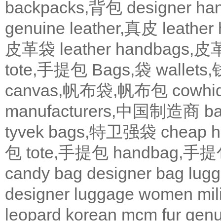
backpacks,背包
designer 
genuine leather,真皮
leath
皮革袋
leather handbags
tote,手提包
Bags,袋
wallets
canvas,帆布袋,帆布包
cowh
manufacturers,中国制造商
b
tyvek bags,特卫强袋
cheap
包
tote,手提包
handbag,手
candy bag
designer bag
lugg
designer
luggage
women
mil
leopard
korean
mcm
fur
genu