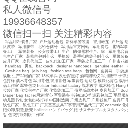
私人微信号
19936648357
微信扫一扫 关注精彩内容
军品特种装备厂家
户外运动枪包
新标单警装备
警用帐篷
户外运,
队皮带
军用腰带
北约仓储号
军用品官方网站
军用提包
北约军事
备工厂
军警装备
公安腰带工厂生产
防弹器材生产厂家
军用电台
包生产厂家
装枪的包叫什么
手枪袋
装手枪的袋子叫什么
军警装
皮具厂家
皮具代加工
皮包代加工厂家
手袋皮具加工厂
广州市花
handbag
男包
backpack
designer handbags
genuine leather
Cowhide bag
jelly bag
fashion tote bags
包包网
皮具网
手袋加
战服
生产军帽的厂家
18式单兵
反恐探照灯
酒精测试仪
军用腰带
子弹
包打样
战术背包
军用背包,警用背包
军事背包
运动包
模块化背包
战争
品工作室
军警包袋
holster Industrial factory
战术教学
战术枪包 Hong 
妆袋厂商
化妆包生产厂家
化妆袋加工厂
俄罗斯战术包
皮具加工厂
Bod
Diaper Bag
TacTec戰術背心
军警装备
书包出纸样
迷彩包加工
军品服
幼儿园书包
女包出格打样
中国制造商
广州皮具厂
广州钱包厂
皮具厂
钱包厂家，银包工厂
广东基基皮具军事警用产品代工厂家
cosmetic
鞄の卸,製造,販売
ballistic
ハンドバッグ,鞄
サステナブルカスタムバッ
장
包袋打板制版工作室