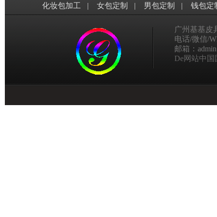
化妆包加工
|
女包定制
|
男包定制
|
钱包定
广州基基皮
电话/微信/Wha
邮箱：admin@g
De网站中国国