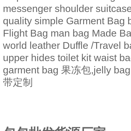
messenger
shoulder
suitcas
quality
simple
Garment Bag
Flight Bag
man bag
Made Ba
world leather
Duffle /Travel 
upper
hides
toilet kit
waist b
garment bag
果冻包,jelly bag
带定制