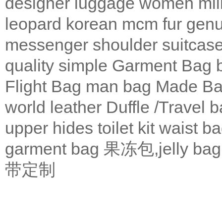
designer
luggage
women
mil
leopard
korean
mcm
fur
genu
messenger
shoulder
suitcas
quality
simple
Garment Bag
Flight Bag
man bag
Made Ba
world leather
Duffle /Travel 
upper
hides
toilet kit
waist b
garment bag
果冻包,jelly bag
带定制