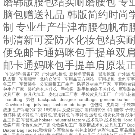
磨韩版腰包结实耐磨腰包 专
脑包赠送礼品 韩版简约时尚
制 专业生产牛津布腰包帆布
制清新可爱防水化妆包结实耐
便免邮卡通妈咪包手提单双肩
邮卡通妈咪包手提单肩原装
军品特种装备厂家
户外运动枪包
新标单警装备
警用帐篷
户外运,
队皮带
军用腰带
北约仓储号
军用品官方网站
军用提包
北约军事
备工厂
军警装备
公安腰带工厂生产
防弹器材生产厂家
军用电台
包生产厂家
装枪的包叫什么
手枪袋
装手枪的袋子叫什么
军警装
皮具厂家
皮具代加工
皮包代加工厂家
手袋皮具加工厂
广州市花
handbag
男包
backpack
designer handbags
genuine leather
Cowhide bag
jelly bag
fashion tote bags
包包网
皮具网
手袋加
战服
生产军帽的厂家
18式单兵
反恐探照灯
酒精测试仪
军用腰带
子弹
包打样
战术背包
军用背包,警用背包
军事背包
运动包
模块化背包
战争
品工作室
军警包袋
holster Industrial factory
战术教学
战术枪包 Hong 
妆袋厂商
化妆包生产厂家
化妆袋加工厂
俄罗斯战术包
皮具加工厂
Bod
Diaper Bag
TacTec戰術背心
军警装备
书包出纸样
迷彩包加工
军品服