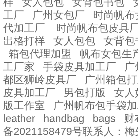
样
女人包包
女背包书包
工厂
广州女包厂
时尚帆布
代加工厂
时尚帆布包皮具
出格打样
女人包包
女背包
箱包代理加盟
帆布女包生
工厂家
手袋皮具加工厂
广
都区狮岭皮具厂
广州箱包打
皮具加工厂
男包打版
女人
版工作室
广州帆布包手袋加
leather
handbag
bags
财
备2021158479号
联系人：梅先