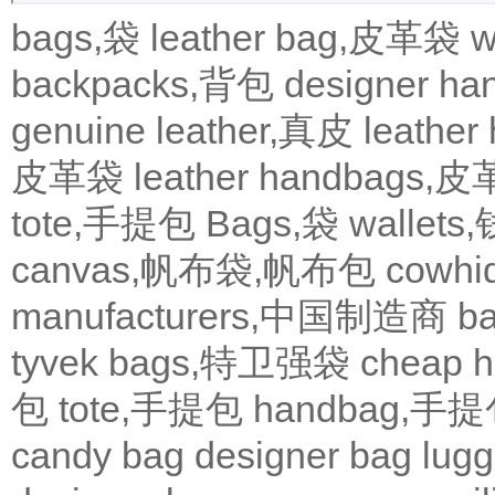
bags,袋
leather bag,皮革袋
w
backpacks,背包
designer 
genuine leather,真皮
leath
皮革袋
leather handbags
tote,手提包
Bags,袋
wallets
canvas,帆布袋,帆布包
cowh
manufacturers,中国制造商
b
tyvek bags,特卫强袋
cheap
包
tote,手提包
handbag,手
candy bag
designer bag
lugg