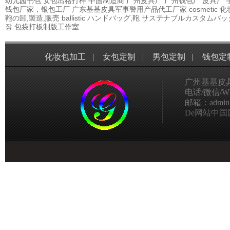
幼儿园书包
女包出格打样
中国制造商
广州皮具厂
广州钱包厂
皮具厂
钱包厂家，银包工厂
广东基基皮具军事警用产品代工厂家
cosmetic
鞄の卸,製造,販売
ballistic
ハンドバッグ,鞄
サステナブルカスタムバッ
장
包袋打板制版工作室
化妆包加工
|
女包定制
|
男包定制
|
钱包定
广州基基皮
电话/微信/Wha
邮箱：admin@g
De网站中国国