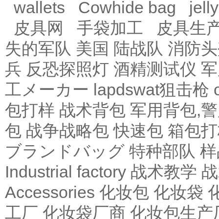
wallets
Cowhide bag
jell
皮具网
手袋加工
皮具生
失的军队
美国 陆战队
消防头
兵
反恐探照灯
酒精测试仪
军
工メーカー
lapdswat狙击枪
包打样
战术背包
军用背包,
包
战争战略包
快速包
箱包打
ブランドバッグ
特种部队
样
Industrial factory
战术教学
战
Accessories
化妆包
化妆袋
工厂
化妆袋厂商
化妆包生产