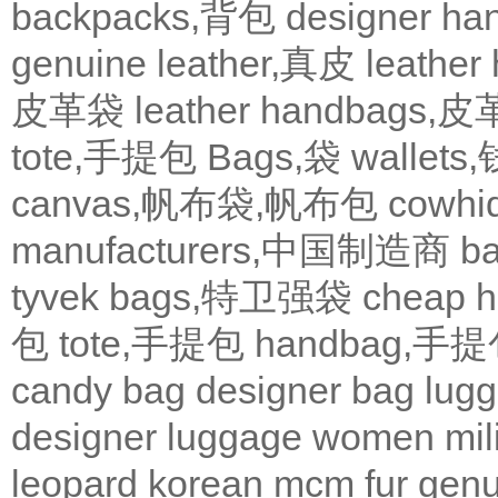
backpacks,背包
designer 
genuine leather,真皮
leath
皮革袋
leather handbags
tote,手提包
Bags,袋
wallets
canvas,帆布袋,帆布包
cowh
manufacturers,中国制造商
b
tyvek bags,特卫强袋
cheap
包
tote,手提包
handbag,手
candy bag
designer bag
lugg
designer
luggage
women
mil
leopard
korean
mcm
fur
genu