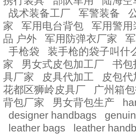
携行装具
部队军用
陆海空
战术装备工厂
军警装备
家
军用电台背包
军用警用
品 户外
军用防弹衣厂家
军
手枪袋
装手枪的袋子叫什
家
男女式皮包加工厂
书包
具厂家
皮具代加工
皮包代
花都区狮岭皮具厂
广州箱包
背包厂家
男女背包生产
ha
designer handbags
genuin
leather bags
leather hand