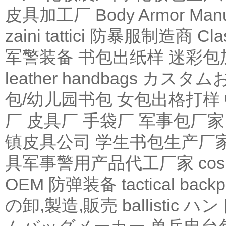
皮具加工厂
Body Armor Manu
zaini tattici
防暴服制造商
Cla
军警装备
书包出纸样
迷彩包
leather
handbags
カスタム
包/幼儿园书包
女包出格打样
厂
皮具厂
手袋厂
军事包厂家
镇皮具公司
学生书包生产厂
具军事警用产品代工厂家
co
OEM
防弹装备
tactical
backp
の卸,製造,販売
ballistic
ハン