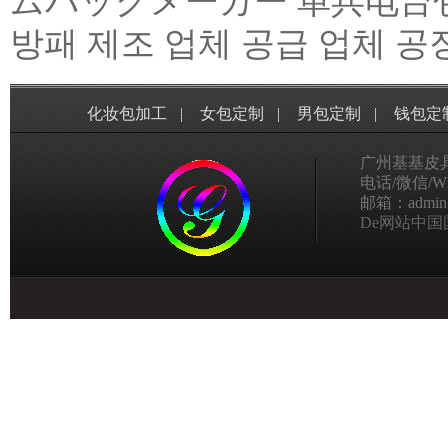
ムバッグメーカー
单兵电台
방패 제조 업체 공급 업체 공
化妆包加工
|
女包定制
|
男包定制
|
钱包定
广州基基皮
电话/微信/Wha
邮箱：admin@g
De网站中国国