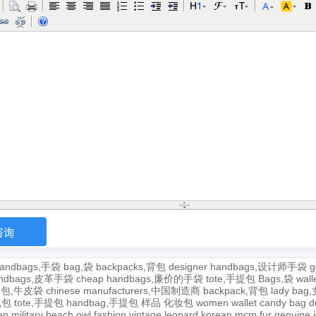
andbags,手袋
bag,袋
backpacks,背包
designer handbags,设计师手袋
g
handbags,皮革手袋
cheap handbags,廉价的手袋
tote,手提包
Bags,袋
wal
牛皮包,牛皮袋
chinese manufacturers,中国制造商
backpack,背包
lady ba
,包包
tote,手提包
handbag,手提包
样品
化妆包
women wallet
candy bag
d
en
military
beach
owl
fashion
vintage
leopard
korean
mcm
fur
genuine