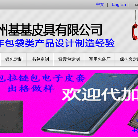
中文
|
English
|
h
银包定制
书包定制
背囊包定制
军用包袋厂
保护套定