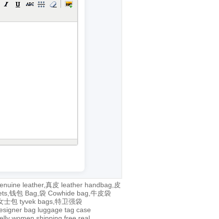
enuine leather,真皮
leather handbag,皮
lets,钱包
Bag,袋
Cowhide bag,牛皮袋
g,女士包
tyvek bags,特卫强袋
esigner bag
luggage tag
case
jelly
women
shipping
free
real