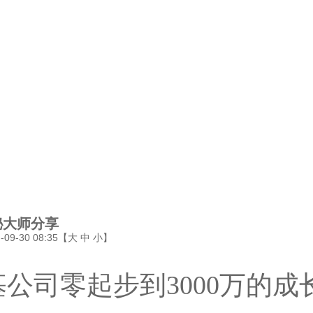
秘大师分享
9-30 08:35【
大
中
小
】
公司零起步到3000万的成