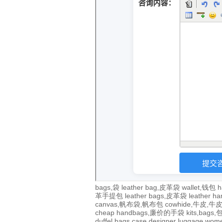
bags,袋
leather bag,皮革袋
wallet,钱包
h
革手提包
leather bags,皮革袋
leather 
canvas,帆布袋,帆布包
cowhide,牛皮,
cheap handbags,廉价的手袋
kits,bags
duffel bags
case
designer
luggage
wom