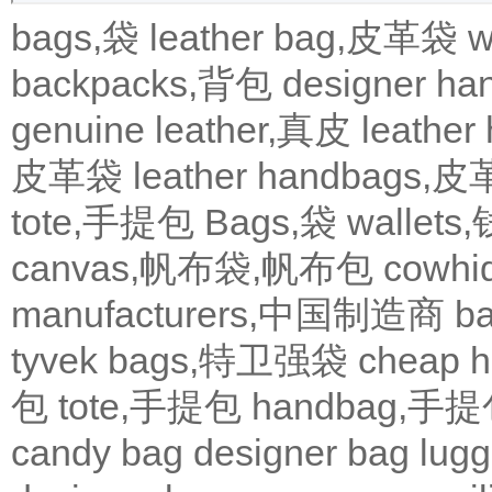
bags,袋
leather bag,皮革袋
w
backpacks,背包
designer 
genuine leather,真皮
leath
皮革袋
leather handbags
tote,手提包
Bags,袋
wallets
canvas,帆布袋,帆布包
cowh
manufacturers,中国制造商
b
tyvek bags,特卫强袋
cheap
包
tote,手提包
handbag,手
candy bag
designer bag
lugg