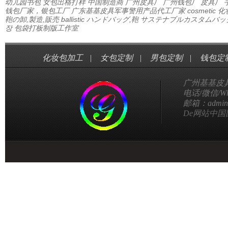
幼儿园书包
女包出格打样
中国制造商
广州皮具厂
广州钱包厂
皮具厂
钱包厂家，银包工厂
广东基基皮具军事警用产品代工厂家
cosmetic
鞄の卸,製造,販売
ballistic
ハンドバッグ,鞄
サステナブルカスタムバッ
장
包袋打板制版工作室
化妆包加工
|
女包定制
|
男包定制
|
钱包定
广州基基皮
电话/微信/Wha
邮箱：admin@g
De网站中国国