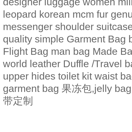
designer
luggage
women
mil
leopard
korean
mcm
fur
genu
messenger
shoulder
suitcas
quality
simple
Garment Bag
Flight Bag
man bag
Made Ba
world leather
Duffle /Travel 
upper
hides
toilet kit
waist b
garment bag
果冻包,jelly bag
带定制