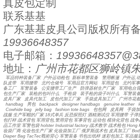
真皮包定制
联系基基
广东基基皮具公司
版权所有
19936648357
电子邮箱：
19936648357@3
地址：
广州市花都区狮岭镇朱
军品特种装备厂家
户外运动枪包
新标单警装备
警用帐篷
户外运,
队皮带
军用腰带
北约仓储号
军用品官方网站
军用提包
北约军事
备工厂
军警装备
公安腰带工厂生产
防弹器材生产厂家
军用电台
包生产厂家
装枪的包叫什么
手枪袋
装手枪的袋子叫什么
军警装
皮具厂家
皮具代加工
皮包代加工厂家
手袋皮具加工厂
广州市花
handbag
男包
backpack
designer handbags
genuine leather
Cowhide bag
jelly bag
fashion tote bags
包包网
皮具网
手袋加
战服
生产军帽的厂家
18式单兵
反恐探照灯
酒精测试仪
军用腰带
子弹
包打样
战术背包
军用背包,警用背包
军事背包
运动包
模块化背包
战争
品工作室
军警包袋
holster Industrial factory
战术教学
战术枪包 Hong 
妆袋厂商
化妆包生产厂家
化妆袋加工厂
俄罗斯战术包
皮具加工厂
Bod
Diaper Bag
TacTec戰術背心
军警装备
书包出纸样
迷彩包加工
军品服