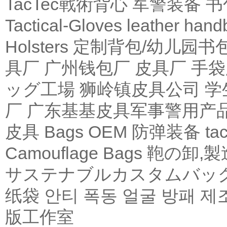
TacTec戰術背心
军警装备
书
Tactical-Gloves
leather
hand
Holsters
定制背包/幼儿园书
具厂
广州钱包厂
皮具厂
手袋
ッグ工場
狮岭镇皮具公司
学
厂
广东基基皮具军事警用产
皮具
Bags OEM
防弹装备
tac
Camouflage Bags
鞄の卸,製
サステナブルカスタムバッ
纸袋
안티 폭동 얼굴 방패 제
版工作室