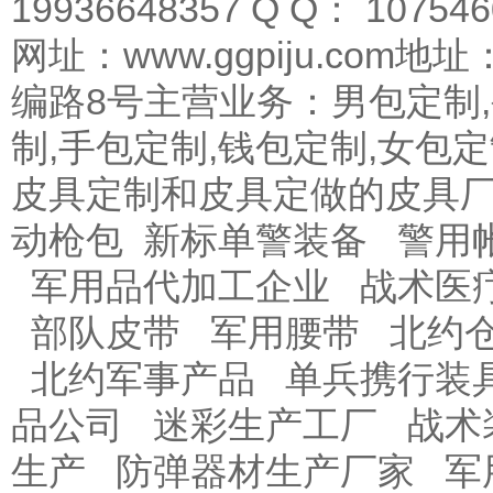
19936648357 Q Q： 10754
网址：www.ggpiju.co
编路8号主营业务：男包定制,
制,手包定制,钱包定制,女包
皮具定制和皮具定做的皮具
动枪包
新标单警装备
警用
军用品代加工企业
战术医
部队皮带
军用腰带
北约
北约军事产品
单兵携行装
品公司
迷彩生产工厂
战术
生产
防弹器材生产厂家
军