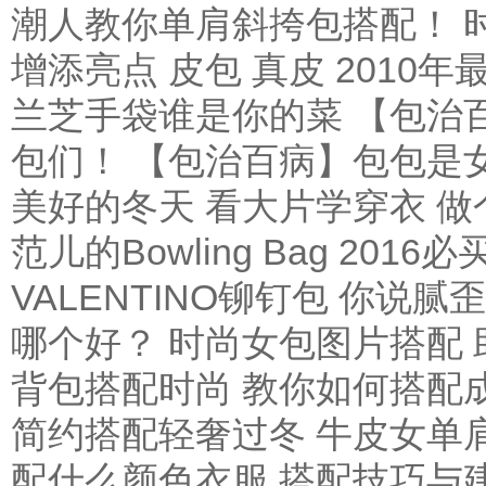
潮人教你单肩斜挎包搭配！
增添亮点
皮包 真皮 2010
兰芝手袋谁是你的菜
【包治
包们！
【包治百病】包包是
美好的冬天
看大片学穿衣 做
范儿的Bowling Bag
2016
VALENTINO铆钉包 你说
哪个好？
时尚女包图片搭配
背包搭配时尚 教你如何搭配
简约搭配轻奢过冬
牛皮女单
配什么颜色衣服 搭配技巧与