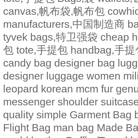
canvas,帆布袋,帆布包
cowh
manufacturers,中国制造商
b
tyvek bags,特卫强袋
cheap
包
tote,手提包
handbag,手
candy bag
designer bag
lugg
designer
luggage
women
mil
leopard
korean
mcm
fur
genu
messenger
shoulder
suitcas
quality
simple
Garment Bag
Flight Bag
man bag
Made Ba