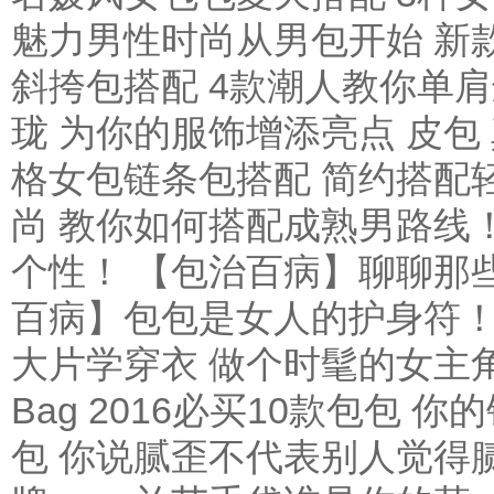
魅力男性时尚从男包开始
新
斜挎包搭配 4款潮人教你单
珑 为你的服饰增添亮点
皮包
格女包链条包搭配 简约搭配
尚 教你如何搭配成熟男路线
个性！
【包治百病】聊聊那
百病】包包是女人的护身符
大片学穿衣 做个时髦的女主
Bag
2016必买10款包包 
包 你说腻歪不代表别人觉得