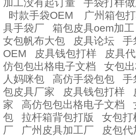
加工没有起订量
手袋打样做
时款手袋OEM
广州箱包打
具手袋厂
箱包皮具oem加工
女包帆布大包
皮具论坛
手
OEM
皮具钱包打样
皮具代
仿包包出格电子文档
女包出
人妈咪包
高仿手袋包包
手
包皮具厂家
皮具钱包打样
家
高仿包包出格电子文档
包
拉杆箱背包打版
女包打
厂
广州皮具加工厂
皮包代