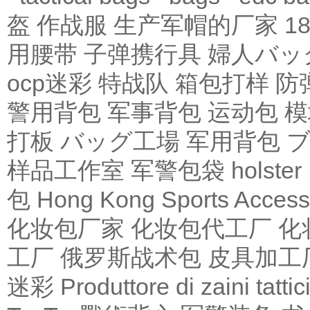
盔
作战服
生产军帽的厂家
1
用腰带
子弹携行具
婦人バッ
ocp迷彩
特战队
箱包打样
防
警用背包
军事背包
运动包
模
打板
バッグ工場
军用背包
样品工作室
军警包袋
holster 
包 Hong Kong
Sports Access
化妆包厂家
化妆包代工厂
化
工厂
俄罗斯战术包
皮具加工
迷彩
Produttore di zaini tattic