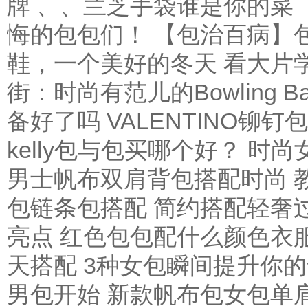
牌 、、兰芝手袋谁是你的菜
悔的包包们！
【包治百病】
鞋，一个美好的冬天
看大片
街：时尚有范儿的Bowling B
备好了吗
VALENTINO铆
kelly包与包买哪个好？
时尚
男士帆布双肩背包搭配时尚 
包链条包搭配 简约搭配轻奢
亮点
红色包包配什么颜色衣服
天搭配 3种女包瞬间提升你
男包开始
新款帆布包女包单肩