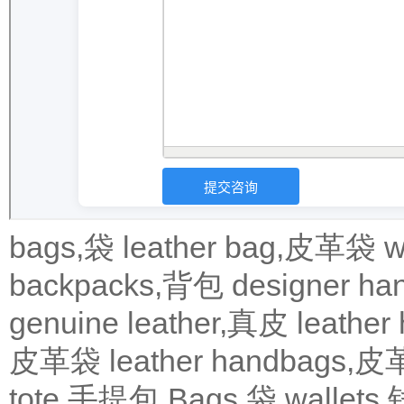
bags,袋
leather bag,皮革袋
w
backpacks,背包
designer 
genuine leather,真皮
leath
皮革袋
leather handbags
tote,手提包
Bags,袋
wallets