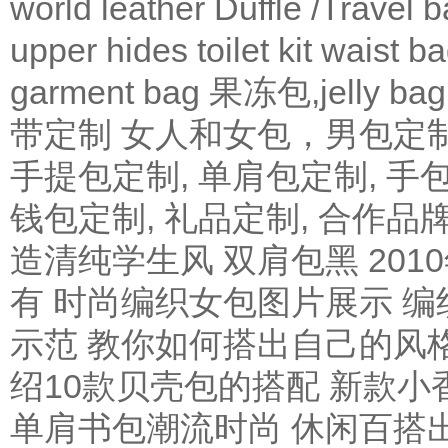
world leather
Duffle /Travel 
upper
hides
toilet kit
waist b
garment bag
果冻包,jelly bag
带定制
女人和女包，男包定制
手提包定制,
单肩包定制
,
手
钱包定制,
礼品定制
,
合作品
造清纯学生风
双肩包黑 20
有
时尚编织女包图片展示 编
示范 教你如何搭出自己的风
绍10款贝壳包的搭配
新款小
单肩书包潮流时尚 休闲百搭