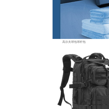
高尔夫球包球杆包