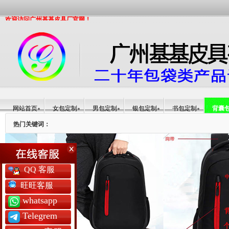
欢迎访问广州基基皮具厂官网！
网站首页
女包定制
男包定制
银包定制
书包定制
背囊
热门关键词：
QQ 客服
旺旺客服
whatsapp
Telegrem