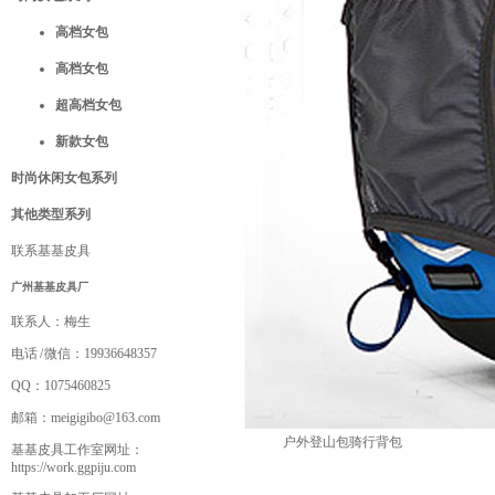
高档女包
高档女包
超高档女包
新款女包
时尚休闲女包系列
其他类型系列
联系基基皮具
广州基基皮具厂
联系人：
梅生
电话 / 微信：
19936648357
QQ：
1075460825
邮箱：
meigigibo@163.com
户外登山包骑行背包
基基皮具工作室网址：
https://work.ggpiju.com