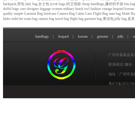
backpack,背包
lady bag,女士包
tyvek bags,特卫强袋
cheap handbags,廉价的手袋
kits,b
duffel bags
case
designer
luggage
women
military
beach
owl
fashion
vintage
leopard
korean
quality
simple
Garment Bag
briefcase
Camera Bag
Cabin Case
Flight Bag
man bag
Made Bag
hides
toilet kit
waist bag
camera bag
travel bag
flight bag
garment bag
果冻包,jelly bag
皮具
handbags
|
leopard
|
korean
|
genuine
|
jelly
|
w
广州市基基皮具厂 邮
联系电话 / 微信：1
地址：广州市花
粤ICP备2021158