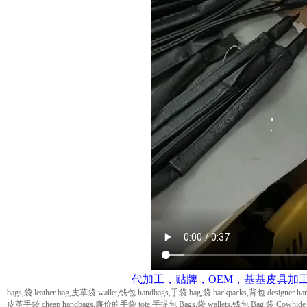
代加工，贴牌，OEM，基基皮具加
bags,袋
leather bag,皮革袋
wallet,钱包
handbags,手袋
bag,袋
backpacks,背包
designer
皮革手袋
cheap handbags,廉价的手袋
tote,手提包
Bags,袋
wallets,钱包
Bag,袋
Cowhid