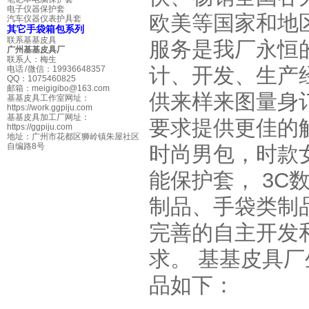
电子仪器保护套
欧美等国家和地
汽车仪器仪表护具套
其它手袋箱包系列
联系基基皮具
服务是我厂永恒
广州基基皮具厂
联系人：
梅生
计、开发、生产
电话 / 微信：
19936648357
QQ：
1075460825
邮箱：
meigigibo@163.com
供来样来图量身
基基皮具工作室网址：
https://work.ggpiju.com
基基皮具加工厂网址：
要求提供更佳的
https://ggpiju.com
地址：
广州市花都区狮岭镇朱屋社区
自编路8号
时尚男包，时款
能保护套， 3
制品、手袋类制
完善的自主开发
求。 基基皮具
品如下：