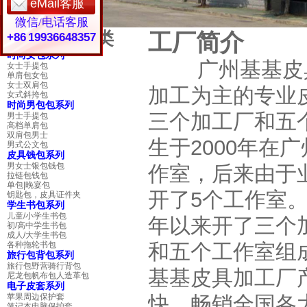
eMail客服
微信/电话客服
基基产品分类
工厂简介
+86 19936648357
时尚女包系列
广州基基皮具
女士手提包
单肩包女包
女士双肩包
加工为主的专业
女式斜挎包
时尚男包包系列
三个加工厂和五
男士手提包
高档单肩包
双肩包男士
生于2000年在
男式公文包
皮具钱包系列
男女士银包钱包
作室，后来由于
拉链包钱包
单包|晚宴包
开了5个工作室。
钥匙包，皮具证件夹
学生书包系列
儿童/小学生书包
年以来开了三个
初/高中学生书包
成人/大学生书包
各种拖轮书包
和五个工作室组
旅行包背包系列
旅行包野营骑行背包
基基皮具加工厂
尼龙包帆布包人造革包
电子皮套系列
苹果周边保护套
快、畅销全国各
笔记本电脑保护套